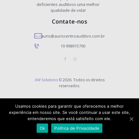
deficientes auditivos uma melhor
qualidade de vida!
Contate-nos
auris@auriscentroauditivo.com.br
19 998915790
AW Solutions ©
2026. Todos os direitos
reservados.
Usamos cookies para garantir que oferecemos a melhor
experiência em nosso site. Se você continuar a usar este site,
entenderemos que está satisfeito com ele.
Ok
Política de Privacidade